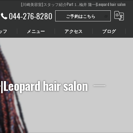
[川崎美容室]スタッフ紹介Part１..楡井 隆一|Leopard hair salon
044-276-8280
ご予約はこちら
ッフ
メニュー
アクセス
ブログ
rd hair salon