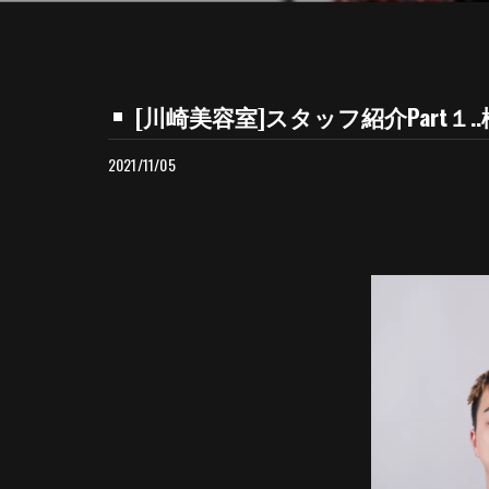
[川崎美容室]スタッフ紹介Part１..楡井 隆一
2021/11/05