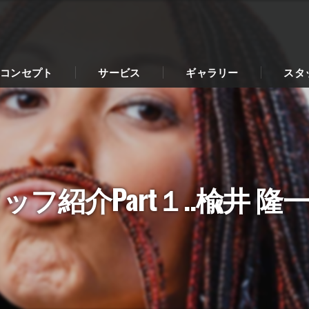
コンセプト
サービス
ギャラリー
スタ
介Part１..楡井 隆一|Leopa